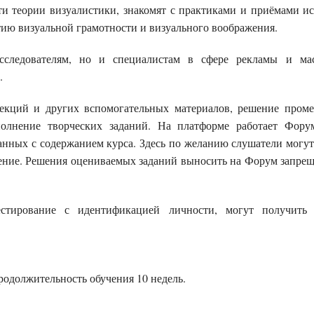
ти теории визуалистики, знакомят с практиками и приёмами и
тию визуальной грамотности и визуального воображения.
следователям, но и специалистам в сфере рекламы и масс
.
лекций и других вспомогательных материалов, решение пром
олнение творческих заданий. На платформе работает Фору
анных с содержанием курса. Здесь по желанию слушатели могут
ение. Решения оцениваемых заданий выносить на Форум запрещ
естирование с идентификацией личности, могут получит
родолжительность обучения
10
недель.