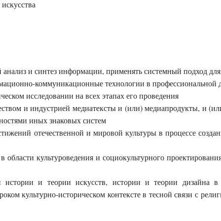
 искусства
й анализ и синтез информации, применять системный подход для
мационно-коммуникационные технологии в профессиональной д
ческом исследовании на всех этапах его проведения
ством и индустрией медиатексты и (или) медиапродукты, и (и
нностями иных знаковых систем
тижений отечественной и мировой культуры в процессе создани
в области культуроведения и социокультурного проектирования
 истории и теории искусств, истории и теории дизайна в п
ироком культурно-историческом контексте в тесной связи с рел