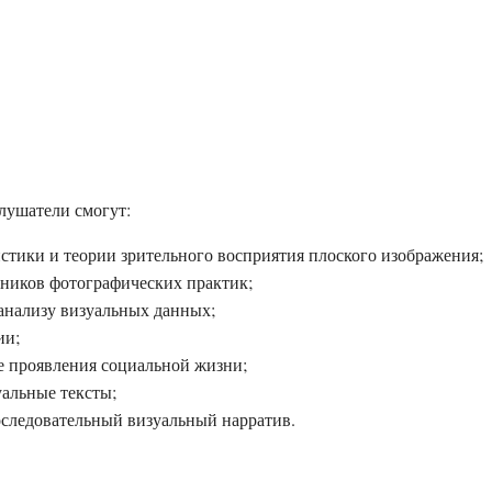
лушатели смогут:
тики и теории зрительного восприятия плоского изображения;
тников фотографических практик;
анализу визуальных данных;
ии;
е проявления социальной жизни;
альные тексты;
оследовательный визуальный нарратив.