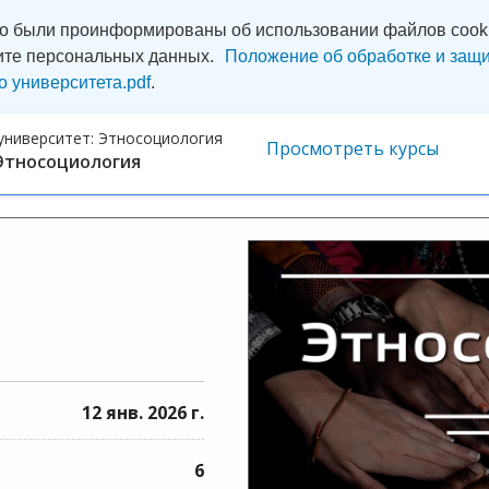
то были проинформированы об использовании файлов cooki
ите персональных данных.
Положение об обработке и защи
о университета.pdf
.
университет:
Этносоциология
Просмотреть курсы
Этносоциология
12 янв. 2026 г.
6