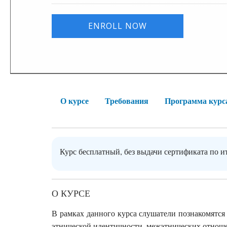
ENROLL NOW
О курсе
Требования
Программа курс
Курс бесплатный, без выдачи сертификата по и
О КУРСЕ
В рамках данного курса слушатели познакомятс
этнической идентичности, межэтнических отнош