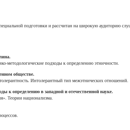
 специальной подготовки и рассчитан на широкую аудиторию слу
лина.
ико-методологические подходы к определению этничности.
енном обществе.
толерантность. Интолерантный тип межэтнических отношений.
оды к определению в западной и отечественной науке.
я». Теории национализма.
оцессов.