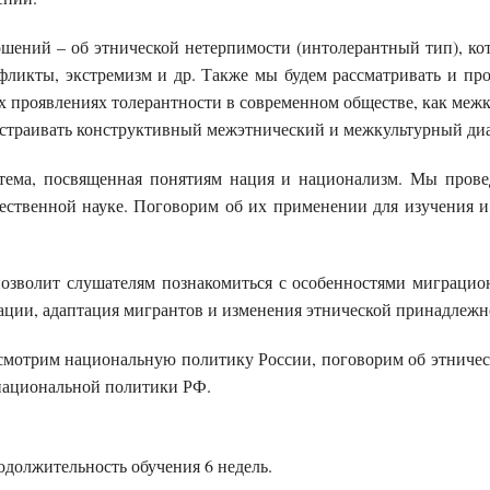
ений – об этнической нетерпимости (интолерантный тип), кот
фликты, экстремизм и др. Также мы будем рассматривать и 
 проявлениях толерантности в современном обществе, как межк
выстраивать конструктивный межэтнический и межкультурный диа
тема, посвященная понятиям нация и национализм. Мы прове
ественной науке. Поговорим об их применении для изучения 
озволит слушателям познакомиться с особенностями миграцио
ации, адаптация мигрантов и изменения этнической принадлежно
смотрим национальную политику России, поговорим об этничес
 национальной политики РФ.
одолжительность обучения
6
недель.